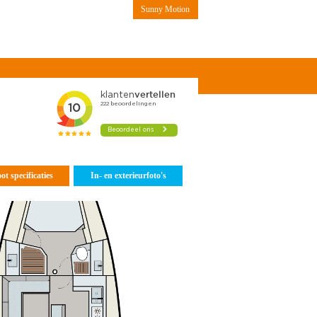
Sunny Motion
Contact
ot specificaties
In- en exterieurfoto's