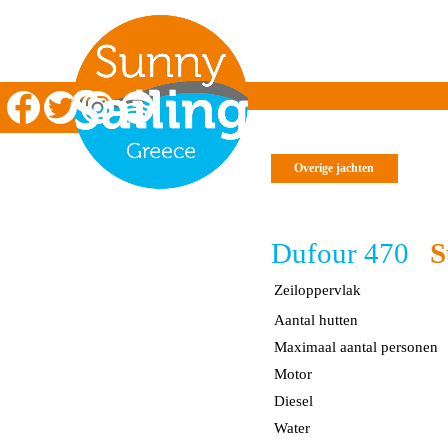
Zeilen in Griekenland
Technische informatie
Overige jachten
Lengte
Breedte
Dufour 470
S
Diepgang
Zeiloppervlak
Aantal hutten
Maximaal aantal personen
Motor
Diesel
Water