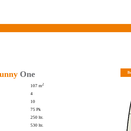
Over ons
Informatie
Vloot
Prijslijst 2026
Gasten
14,85 mtr.
4,74 mtr.
unny
One
Bo
2,25 mtr.
2
107 m
4
10
75 Pk
250 ltr.
530 ltr.