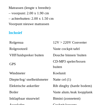
Matrassen (lengte x breedte):
– voorpunt: 2.00 x 1.90 cm
– achterhutten: 2.00 x 1.50 cm
Voorpunt nieuwe matrassen
Inclusief
Rolgenua
12V > 220V Converter
Rolgrootzeil
Vaste cockpit tafel
VHF/luidspreker buiten
Douche binnen/ buiten
CD-MP3 speler/boxen
GPS
buiten
Windmeter
Koelunit
Diepte/log/ snelheidsmeter
Natte cel (1)
Elektrische ankerlier
Rib dinghy (harde bodem)
Boiler
Vaste alum./teak loopplank
Inklapbaar stuurwiel
Bimini (zonnetent)
Acculader
Cockpit kussens