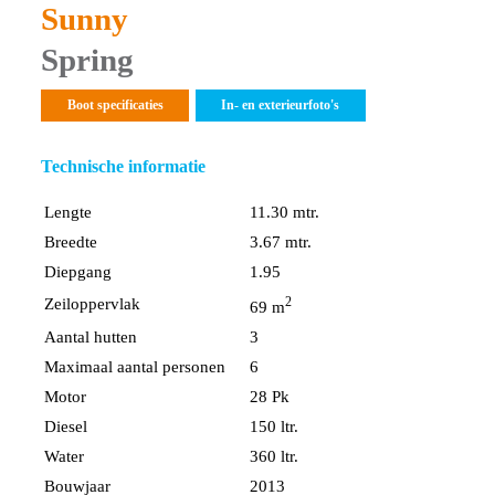
Sunny
Spring
Boot specificaties
In- en exterieurfoto's
Technische informatie
Lengte
11.30 mtr.
Breedte
3.67 mtr.
Diepgang
1.95
2
Zeiloppervlak
69 m
Aantal hutten
3
Maximaal aantal personen
6
Motor
28 Pk
Diesel
150 ltr.
Water
360 ltr.
Bouwjaar
2013