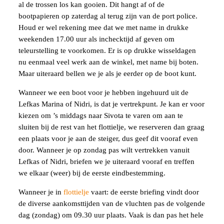
al de trossen los kan gooien. Dit hangt af of de
bootpapieren op zaterdag al terug zijn van de port police.
Houd er wel rekening mee dat we met name in drukke
weekenden 17.00 uur als inchecktijd af geven om
teleurstelling te voorkomen. Er is op drukke wisseldagen
nu eenmaal veel werk aan de winkel, met name bij boten.
Maar uiteraard bellen we je als je eerder op de boot kunt.
Wanneer we een boot voor je hebben ingehuurd uit de
Lefkas Marina of Nidri, is dat je vertrekpunt. Je kan er voor
kiezen om ’s middags naar Sivota te varen om aan te
sluiten bij de rest van het flottielje, we reserveren dan graag
een plaats voor je aan de steiger, dus geef dit vooraf even
door. Wanneer je op zondag pas wilt vertrekken vanuit
Lefkas of Nidri, briefen we je uiteraard vooraf en treffen
we elkaar (weer) bij de eerste eindbestemming.
Wanneer je in
flottielje
vaart: de eerste briefing vindt door
de diverse aankomsttijden van de vluchten pas de volgende
dag (zondag) om 09.30 uur plaats. Vaak is dan pas het hele