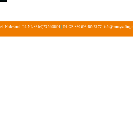
del
|
Nederland
|
Tel. NL +31(0)73 5498601
|
Tel. GR +30 698 405 73 77
|
info@sunnysailing.