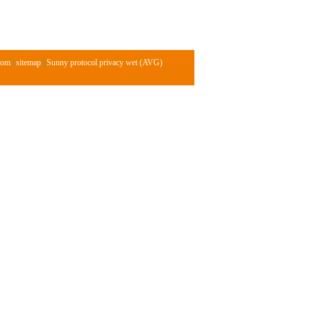
com
|
sitemap
|
Sunny protocol privacy wet (AVG)