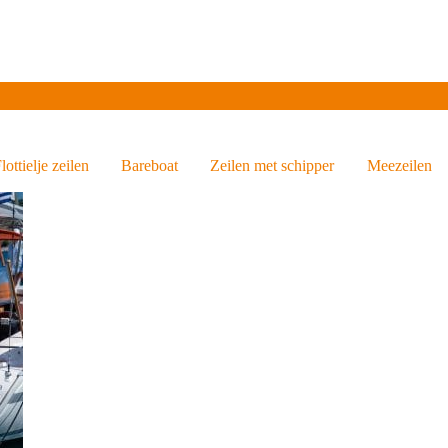
Over ons
Informatie
Vloot
Prijslijst 2026
Gasten
lottielje zeilen
Bareboat
Zeilen met schipper
Meezeilen