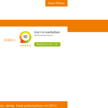
Sunny Motion
Contact
Zeilen met kinderen
com
|
sitemap
|
Sunny protocol privacy wet (AVG)