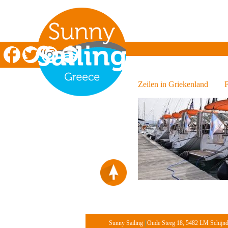
Zeilen in Griekenland
Zeilen in Griekenland
F
Sunny Sailing
|
Oude Steeg 18, 5482 LM Schijn