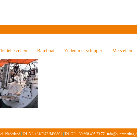
Over ons
Informatie
Vloot
Prijslijst 2026
Gasten
lottielje zeilen
Bareboat
Zeilen met schipper
Meezeilen
del
|
Nederland
|
Tel. NL +31(0)73 5498601
|
Tel. GR +30 698 405 73 77
|
info@sunnysailing.