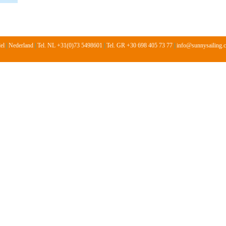
del
|
Nederland
|
Tel. NL +31(0)73 5498601
|
Tel. GR +30 698 405 73 77
|
info@sunnysailing.