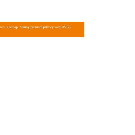
com
|
sitemap
|
Sunny protocol privacy wet (AVG)