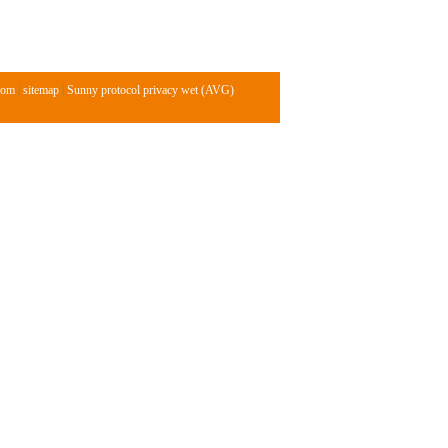
com
|
sitemap
|
Sunny protocol privacy wet (AVG)