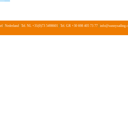
del
|
Nederland
|
Tel. NL +31(0)73 5498601
|
Tel. GR +30 698 405 73 77
|
info@sunnysailing.