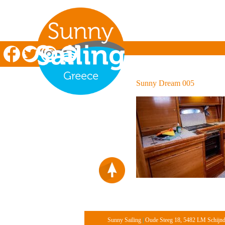
Zeilen in Griekenland
Sunny Dream 005
Sunny Sailing
|
Oude Steeg 18, 5482 LM Schijn