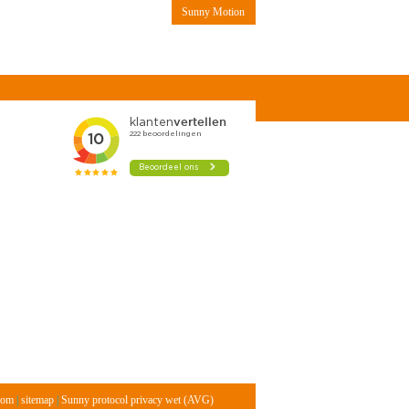
Sunny Motion
Contact
com
|
sitemap
|
Sunny protocol privacy wet (AVG)