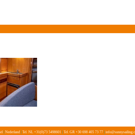
Over ons
Informatie
Vloot
Prijslijst 2026
Gasten
del
|
Nederland
|
Tel. NL +31(0)73 5498601
|
Tel. GR +30 698 405 73 77
|
info@sunnysailing.