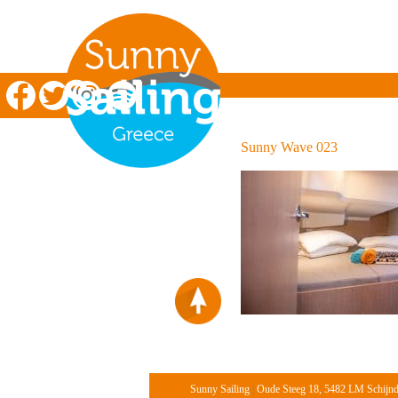
Zeilen in Griekenland
Sunny Wave 023
Sunny Sailing
|
Oude Steeg 18, 5482 LM Schijn