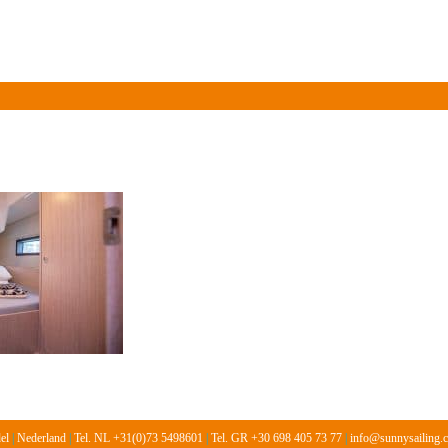
Over ons
Informatie
Vloot
Prijslijst 2026
Gasten
del
|
Nederland
|
Tel. NL +31(0)73 5498601
|
Tel. GR +30 698 405 73 77
|
info@sunnysailing.