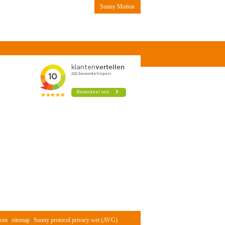
Sunny Motion
Contact
com
|
sitemap
|
Sunny protocol privacy wet (AVG)