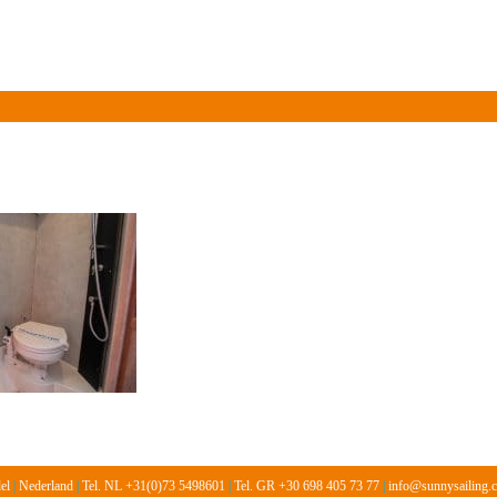
Over ons
Informatie
Vloot
Prijslijst 2026
Gasten
del
|
Nederland
|
Tel. NL +31(0)73 5498601
|
Tel. GR +30 698 405 73 77
|
info@sunnysailing.