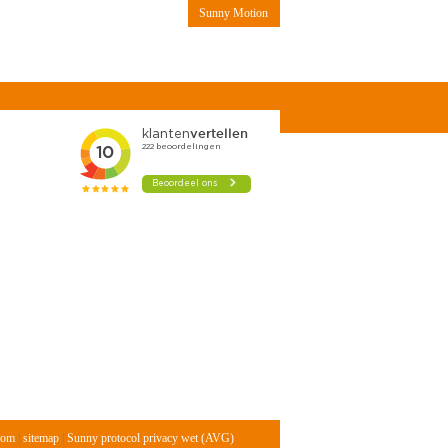
Sunny Motion
Contact
com
|
sitemap
|
Sunny protocol privacy wet (AVG)