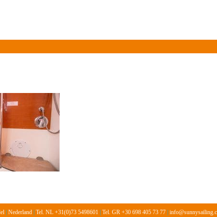
Over ons
Informatie
Vloot
Prijslijst 2026
Gasten
del
|
Nederland
|
Tel. NL +31(0)73 5498601
|
Tel. GR +30 698 405 73 77
|
info@sunnysailing.