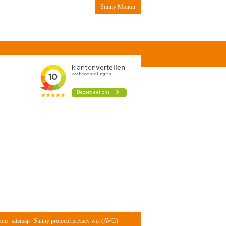
Sunny Motion
Contact
com
|
sitemap
|
Sunny protocol privacy wet (AVG)