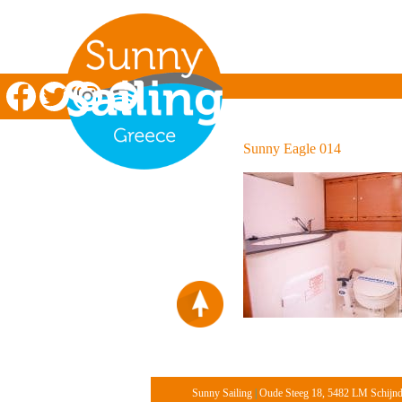
Zeilen in Griekenland
Sunny Eagle 014
Sunny Sailing
|
Oude Steeg 18, 5482 LM Schijn