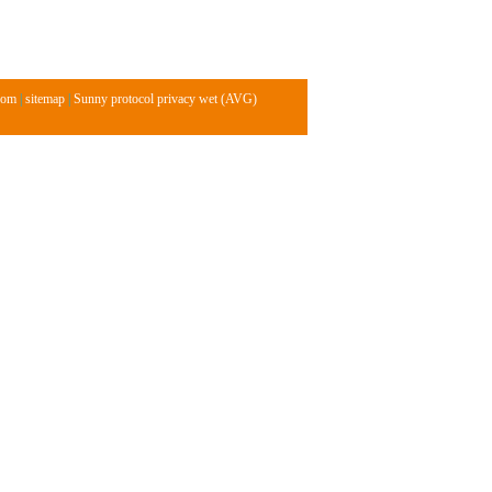
com
|
sitemap
|
Sunny protocol privacy wet (AVG)