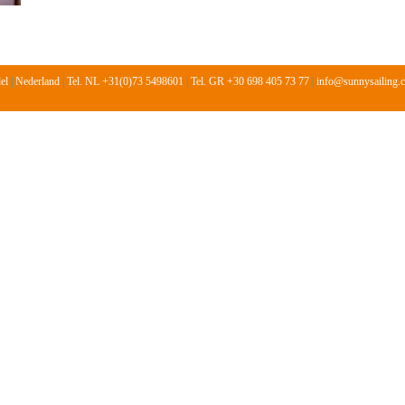
del
|
Nederland
|
Tel. NL +31(0)73 5498601
|
Tel. GR +30 698 405 73 77
|
info@sunnysailing.