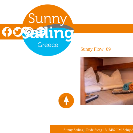
Zeilen in Griekenland
Sunny Flow_09
Sunny Sailing
|
Oude Steeg 18, 5482 LM Schijn