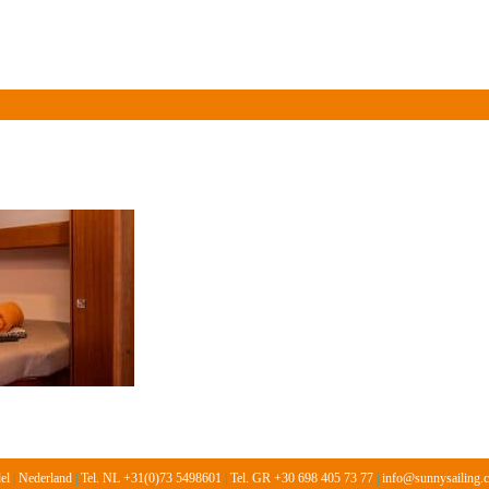
Over ons
Informatie
Vloot
Prijslijst 2026
Gasten
del
|
Nederland
|
Tel. NL +31(0)73 5498601
|
Tel. GR +30 698 405 73 77
|
info@sunnysailing.