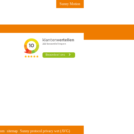
Sunny Motion
Contact
com
|
sitemap
|
Sunny protocol privacy wet (AVG)