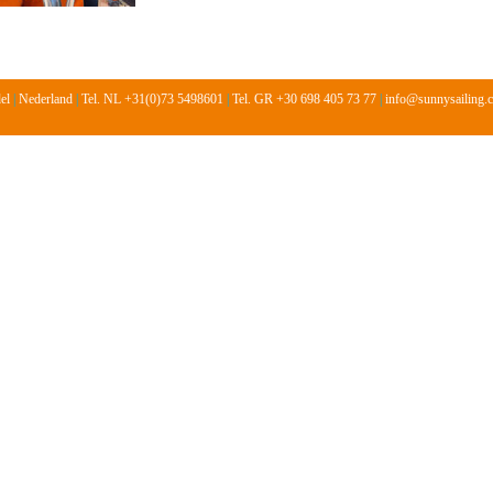
del
|
Nederland
|
Tel. NL +31(0)73 5498601
|
Tel. GR +30 698 405 73 77
|
info@sunnysailing.