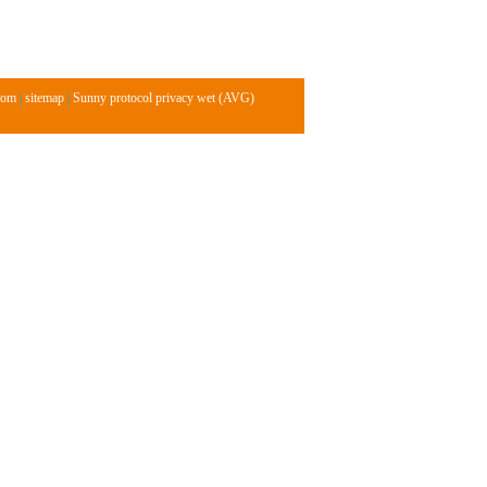
com
|
sitemap
|
Sunny protocol privacy wet (AVG)